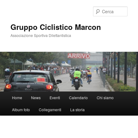
Vai
al
Cerca
contenuto
principale
Gruppo Ciclistico Marcon
Associazione Sportiva Dilettantistica
Menu
Home
News
Eventi
Calendario
Chi siamo
principale
Album foto
Collegamenti
La storia