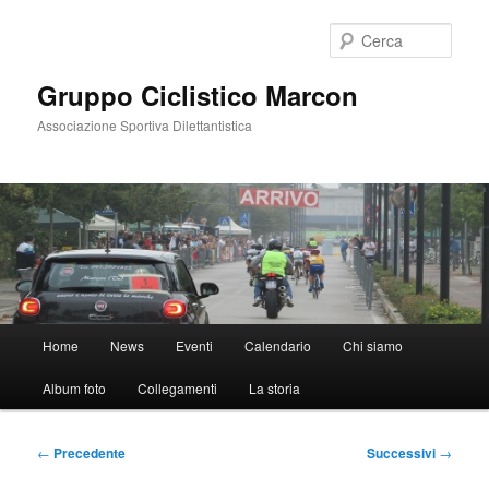
Vai
al
Cerca
contenuto
principale
Gruppo Ciclistico Marcon
Associazione Sportiva Dilettantistica
Menu
Home
News
Eventi
Calendario
Chi siamo
principale
Album foto
Collegamenti
La storia
Navigazione
←
Precedente
Successivi
→
articolo