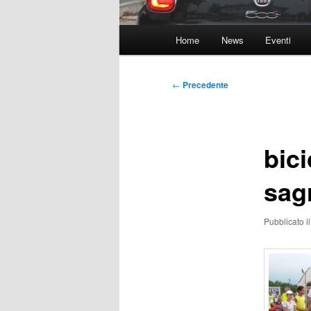
Menu
Home
News
Eventi
principale
Navigazione
←
Precedente
articolo
bici
sag
Pubblicato i