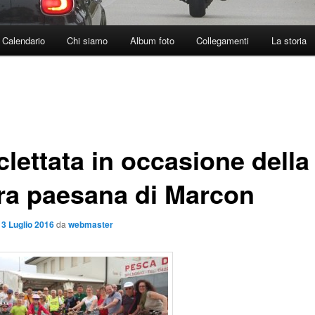
Calendario
Chi siamo
Album foto
Collegamenti
La storia
clettata in occasione della
ra paesana di Marcon
l
3 Luglio 2016
da
webmaster