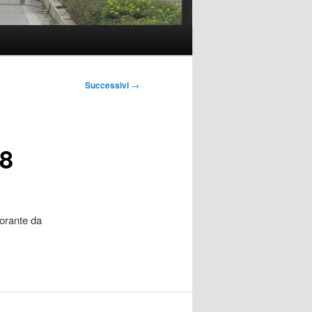
Successivi
→
18
torante da