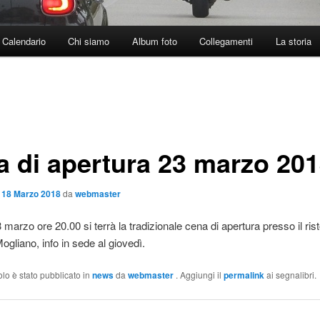
Calendario
Chi siamo
Album foto
Collegamenti
La storia
a di apertura 23 marzo 20
l
18 Marzo 2018
da
webmaster
 marzo ore 20.00 si terrà la tradizionale cena di apertura presso il ris
ogliano, info in sede al giovedì.
olo è stato pubblicato in
news
da
webmaster
. Aggiungi il
permalink
ai segnalibri.