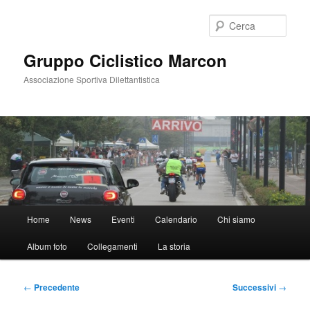
Vai
al
Cerca
contenuto
principale
Gruppo Ciclistico Marcon
Associazione Sportiva Dilettantistica
Menu
Home
News
Eventi
Calendario
Chi siamo
principale
Album foto
Collegamenti
La storia
Navigazione
←
Precedente
Successivi
→
articolo