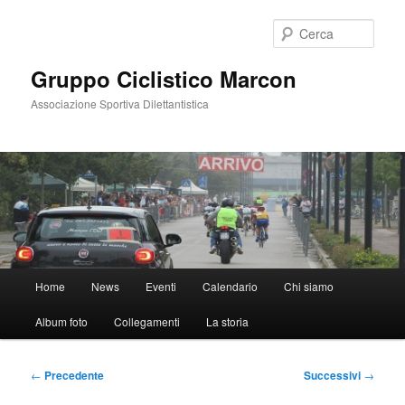
Vai
al
Cerca
contenuto
principale
Gruppo Ciclistico Marcon
Associazione Sportiva Dilettantistica
Menu
Home
News
Eventi
Calendario
Chi siamo
principale
Album foto
Collegamenti
La storia
Navigazione
←
Precedente
Successivi
→
articolo